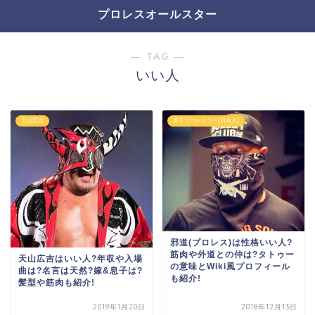
プロレスオールスター
― TAG ―
いい人
天山広吉
男子プロレスラー(日本人)
邪道(プロレス)は性格いい人?
筋肉や外道との仲は?タトゥー
天山広吉はいい人?年収や入場
の意味とWiki風プロフィール
曲は?名言は天然?嫁&息子は?
も紹介!
髪型や筋肉も紹介!
2019年1月20日
2018年12月13日