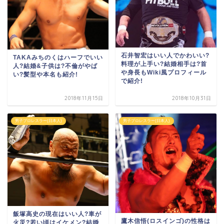
石井智宏はいい人でかわいい?
TAKAみちのくはハーフでいい
料理が上手い?結婚相手は?首
人?結婚&子供は?不倫がやば
や身長もWiki風プロフィール
い?髪型や本名も紹介!
で紹介!
2018年11月15日
2018年10月31日
男子プロレスラー(日本人)
男子プロレスラー(日本人)
飯塚高史の現在はいい人?車が
鷹木信悟(ロスインゴ)の性格は
火災?若い頃はイケメン?結婚