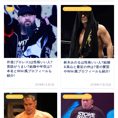
外道
男子プロレスラー(日本人)
外道(プロレス)は性格いい人?
鈴木みのるは性格いい人?結婚
英語がうまい?結婚や年収は?
&高山と最近の仲は?昔の髪型
本名とWiki風プロフィールも
やWiki風プロフィールも紹介!
紹介!
2018年12月1日
2018年11月26日
TAKAみちのく
男子プロレスラー(日本人)