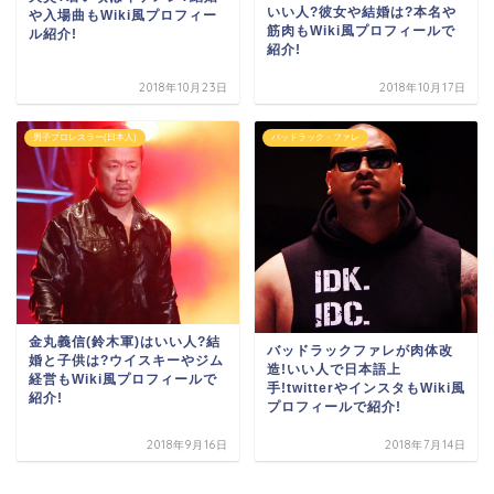
いい人?彼女や結婚は?本名や
や入場曲もWiki風プロフィー
筋肉もWiki風プロフィールで
ル紹介!
紹介!
2018年10月23日
2018年10月17日
男子プロレスラー(日本人)
バッドラック・ファレ
金丸義信(鈴木軍)はいい人?結
バッドラックファレが肉体改
婚と子供は?ウイスキーやジム
造!いい人で日本語上
経営もWiki風プロフィールで
手!twitterやインスタもWiki風
紹介!
プロフィールで紹介!
2018年9月16日
2018年7月14日