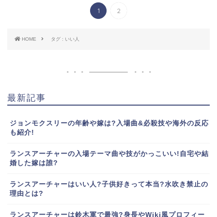
1
2
HOME
タグ : いい人
最新記事
ジョンモクスリーの年齢や嫁は?入場曲&必殺技や海外の反応
も紹介!
ランスアーチャーの入場テーマ曲や技がかっこいい!自宅や結
婚した嫁は誰?
ランスアーチャーはいい人?子供好きって本当?水吹き禁止の
理由とは?
ランスアーチャーは鈴木軍で最強?身長やWiki風プロフィー