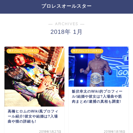
プロレスオールスター
― ARCHIVES ―
2018年 1月
男子プロレスラー(日本人)
男子プロレスラー(日本人)
飯伏幸太のWiki的プロフィー
ル!結婚や彼女は?入場曲や筋
肉まとめ!逮捕の真相も調査!
高橋ヒロムのWiki風プロフィ
ール紹介!彼女や結婚は?入場
曲や猫の詳細も!
2018年1月27日
2018年1月18日