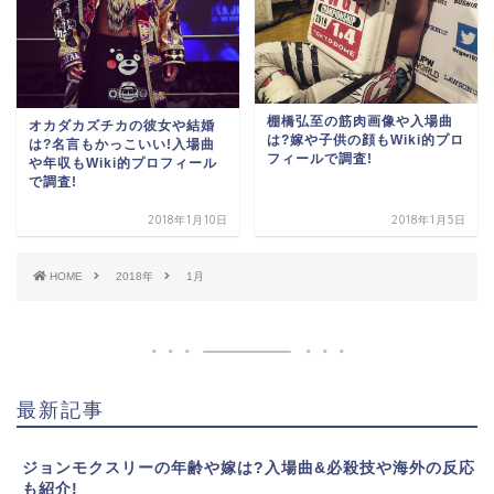
棚橋弘至の筋肉画像や入場曲
オカダカズチカの彼女や結婚
は?嫁や子供の顔もWiki的プロ
は?名言もかっこいい!入場曲
フィールで調査!
や年収もWiki的プロフィール
で調査!
2018年1月10日
2018年1月5日
HOME
2018年
1月
最新記事
ジョンモクスリーの年齢や嫁は?入場曲&必殺技や海外の反応
も紹介!