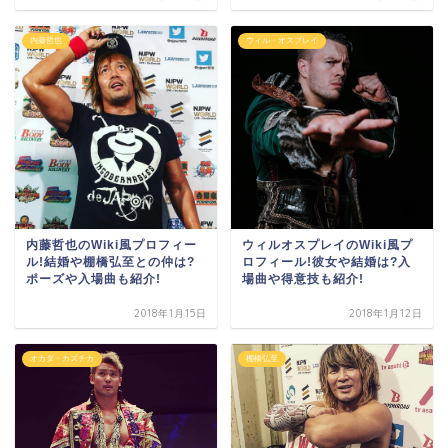
内藤哲也
ウィル・オスプレイ
内藤哲也のWiki風プロフィー
ウィルオスプレイのWiki風プ
ル!結婚や棚橋弘至との仲は?
ロフィール!彼女や結婚は?入
ポーズや入場曲も紹介!
場曲や得意技も紹介!
2018年1月15日
2018年1月12日
オカダ・カズチカ
棚橋弘至