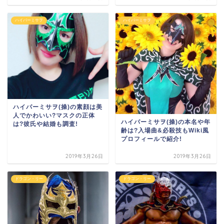
ハイパーミサヲ
ハイパーミサヲ
ハイパーミサヲ(操)の素顔は美
人でかわいい?マスクの正体
ハイパーミサヲ(操)の本名や年
は?彼氏や結婚も調査!
齢は?入場曲&必殺技もWiki風
プロフィールで紹介!
2019年3月26日
2019年3月26日
ドラゴン・リー
ドラゴン・リー