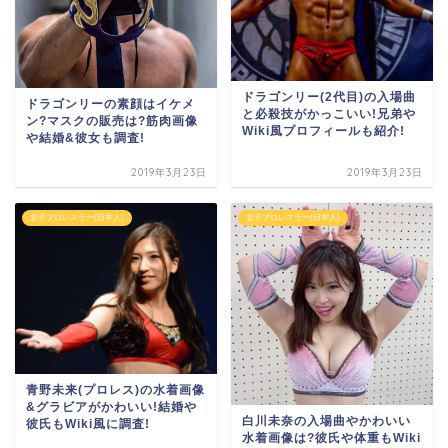
ドラゴンリー(2代目)の入場曲
ドラゴンリーの素顔はイケメ
と必殺技がかっこいい!兄弟や
ン?マスクの販売は?筋肉画像
Wiki風プロフィールも紹介!
や結婚&彼女も調査!
2019年3月23日
2019年3月23日
女子プロレスラー(日本人)
女子プロレスラー(日本人)
青野未来(プロレス)の水着画像
&グラビアがかわいい!結婚や
白川未奈の入場曲やかわいい
彼氏もWiki風に調査!
水着画像は?彼氏や体重もWiki