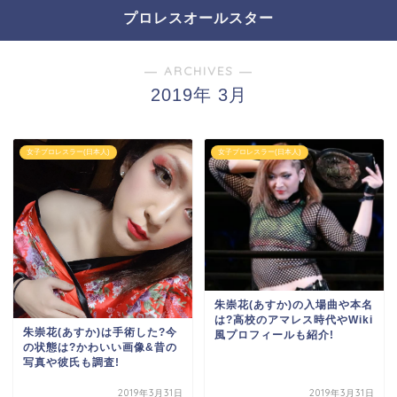
プロレスオールスター
― ARCHIVES ―
2019年 3月
女子プロレスラー(日本人)
女子プロレスラー(日本人)
朱崇花(あすか)の入場曲や本名
は?高校のアマレス時代やWiki
朱崇花(あすか)は手術した?今
風プロフィールも紹介!
の状態は?かわいい画像&昔の
写真や彼氏も調査!
2019年3月31日
2019年3月31日