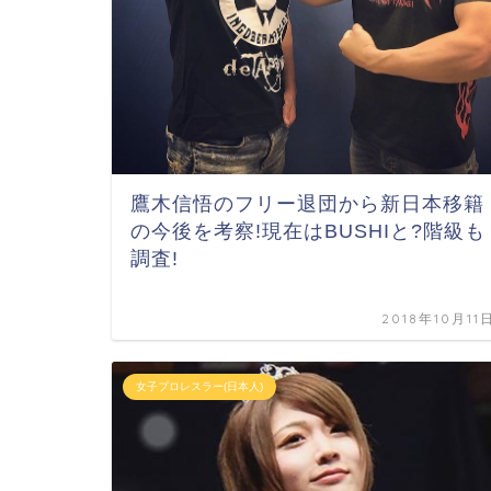
鷹木信悟のフリー退団から新日本移籍
の今後を考察!現在はBUSHIと?階級も
調査!
2018年10月11
女子プロレスラー(日本人)