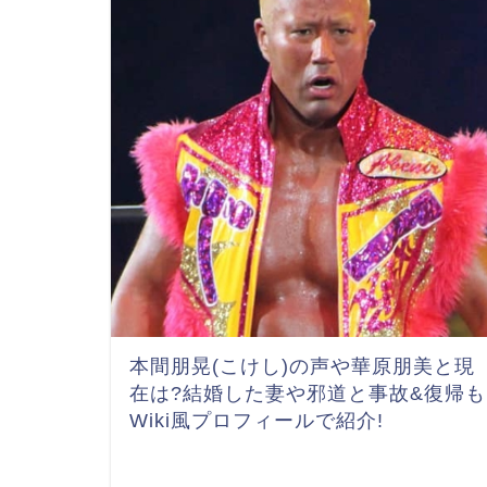
本間朋晃(こけし)の声や華原朋美と現
在は?結婚した妻や邪道と事故&復帰も
Wiki風プロフィールで紹介!