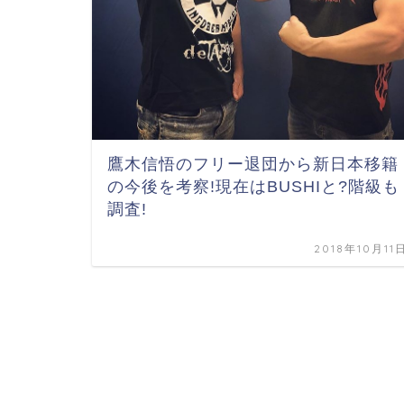
鷹木信悟のフリー退団から新日本移籍
の今後を考察!現在はBUSHIと?階級も
調査!
2018年10月11