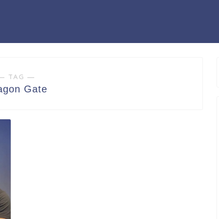
― TAG ―
agon Gate