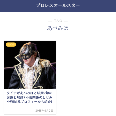
プロレスオールスター
― TAG ―
あべみほ
タイチ
タイチがあべみほと結婚?嫁の
お船と離婚?不倫関係のしじみ
やWiki風プロフィールも紹介!
2018年6月2日