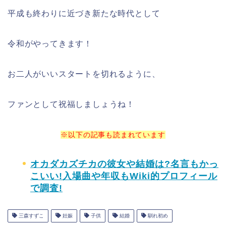
平成も終わりに近づき新たな時代として
令和がやってきます！
お二人がいいスタートを切れるように、
ファンとして祝福しましょうね！
※以下の記事も読まれています
オカダカズチカの彼女や結婚は?名言もかっ
こいい!入場曲や年収もWiki的プロフィール
で調査!
三森すずこ
妊娠
子供
結婚
馴れ初め