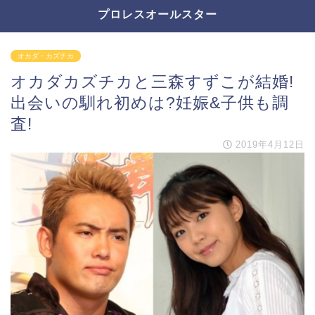
プロレスオールスター
オカダ・カズチカ
オカダカズチカと三森すずこが結婚!
出会いの馴れ初めは?妊娠&子供も調
査!
2019年4月12日