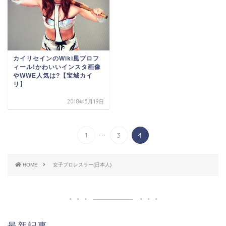
カイリセインのWiki風プロフ
ィール!かわいいインスタ画像
やWWE人気は?【宝城カイ
リ】
2018年5月19日
...
1
3
4
HOME
女子プロレスラー(日本人)
最新記事