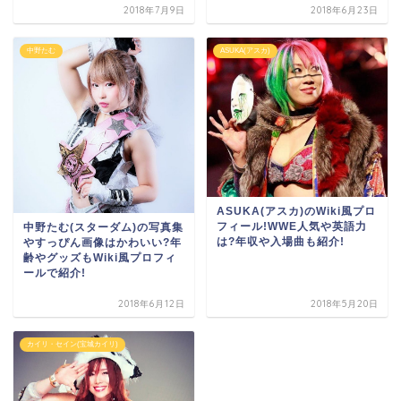
2018年7月9日
2018年6月23日
中野たむ
ASUKA(アスカ)
ASUKA(アスカ)のWiki風プロ
フィール!WWE人気や英語力
中野たむ(スターダム)の写真集
は?年収や入場曲も紹介!
やすっぴん画像はかわいい?年
齢やグッズもWiki風プロフィ
ールで紹介!
2018年6月12日
2018年5月20日
カイリ・セイン(宝城カイリ)