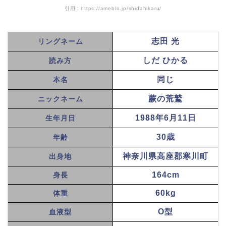
引用：https://ameblo.jp/shidahikaru/
志田 光
リングネーム
しだ ひかる
読み方
同じ
本名
蕨の荒鷲
ニックネーム
1988年6月11日
生年月日
30歳
年齢
神奈川県高座郡寒川町
出身地
164cm
身長
60kg
体重
O型
血液型