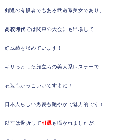
剣道
の有段者でもある武道系美女であり、
高校時代
では関東の大会にも出場して
好成績を収めています！
キリっとした顔立ちの美人系レスラーで
衣装もかっこいいですよね！
日本人らしい黒髪も艶やかで魅力的です！
以前は
骨折
して
引退
も囁かれましたが、