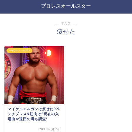
プロレスオールスター
― TAG ―
痩せた
マイケル・エルガン
マイケルエルガンは痩せた?ベ
ンチプレス&筋肉は?現在の入
場曲や退団の噂も調査!
2018年6月16日