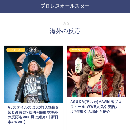
プロレスオールスター
― TAG ―
海外の反応
AJスタイルズ
ASUKA(アスカ)
ASUKA(アスカ)のWiki風プロ
フィール!WWE人気や英語力
AJスタイルズは天才!入場曲&
は?年収や入場曲も紹介!
技と身長は?筋肉&髪型や海外
の反応もWiki風に紹介!【新日
本&WWE】