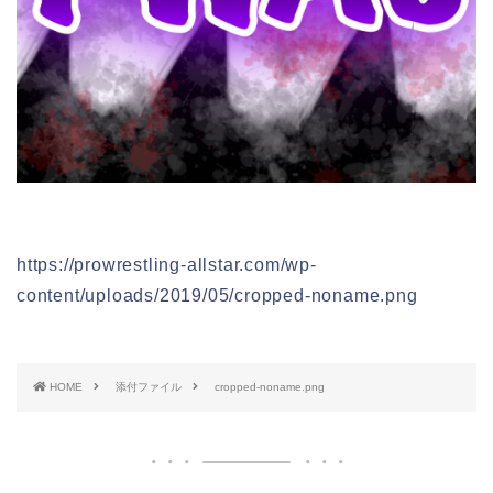
https://prowrestling-allstar.com/wp-
content/uploads/2019/05/cropped-noname.png
HOME
添付ファイル
cropped-noname.png