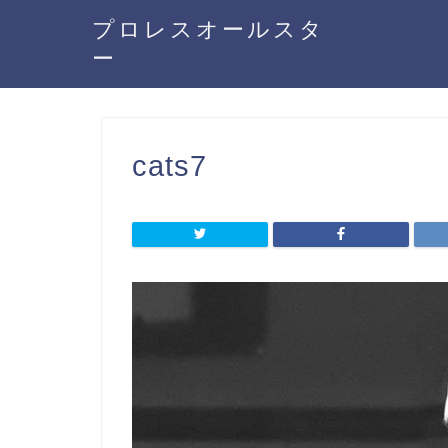
プロレスオールスタ
ー
cats7