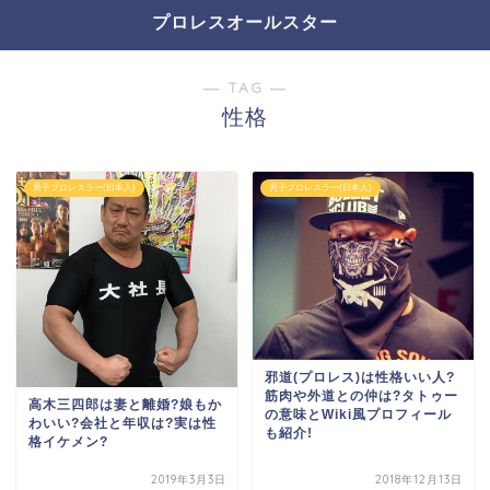
プロレスオールスター
― TAG ―
性格
男子プロレスラー(日本人)
男子プロレスラー(日本人)
邪道(プロレス)は性格いい人?
筋肉や外道との仲は?タトゥー
高木三四郎は妻と離婚?娘もか
の意味とWiki風プロフィール
わいい?会社と年収は?実は性
も紹介!
格イケメン?
2019年3月3日
2018年12月13日