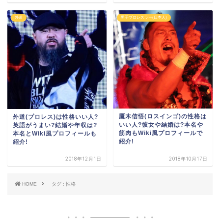
外道
男子プロレスラー(日本人)
鷹木信悟(ロスインゴ)の性格は
外道(プロレス)は性格いい人?
いい人?彼女や結婚は?本名や
英語がうまい?結婚や年収は?
筋肉もWiki風プロフィールで
本名とWiki風プロフィールも
紹介!
紹介!
2018年12月1日
2018年10月17日
HOME
タグ : 性格